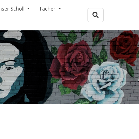
Geschwister Scholl Gymnasium
nser Scholl
Fächer
Home
Aktuelles
Lernen am Scholl
Unser Scholl
Fächer
Kontakt