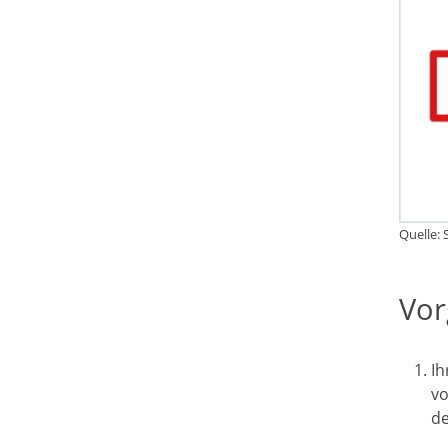
Quelle: 
Vor
Ih
vo
de