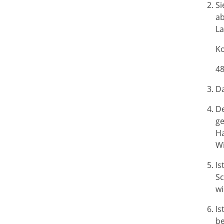
Si
ab
La
Ko
48
Da
De
ge
Ha
Wi
Is
Sc
wi
Is
be