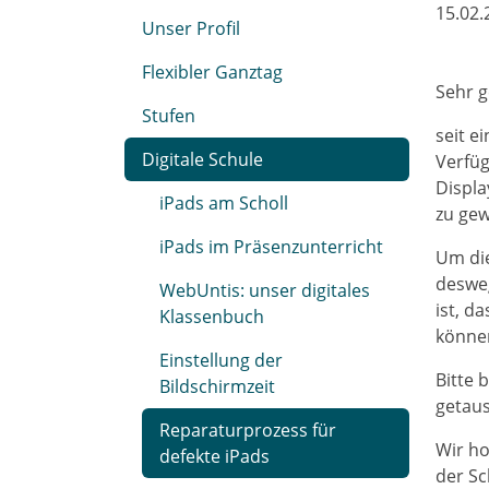
15.02.
Unser Profil
Flexibler Ganztag
Sehr g
Stufen
seit e
Digitale Schule
Verfü
Displa
iPads am Scholl
zu gew
iPads im Präsenzunterricht
Um die
desweg
WebUntis: unser digitales
ist, d
Klassenbuch
könne
Einstellung der
Bitte 
Bildschirmzeit
getaus
Reparaturprozess für
Wir ho
defekte iPads
der Sc