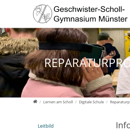
Direkt zur Hauptnavigation springen
Direkt zum Inhalt springen
Zur Unternavigation springen
REPARATURPROZ
Geschwister-Scholl-Gymnasium Münster - Homepage
Lernen am Scholl
Digitale Schule
Reparaturpr
Inf
Leitbild