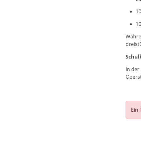
10
10
Währen
dreist
Schul
In der
Oberst
Ein 