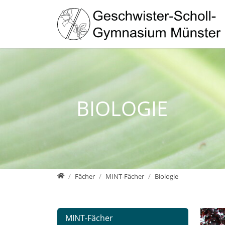
Direkt zur Hauptnavigation springen
Direkt zum Inhalt springen
Zur Unternavigation springen
BIOLOGIE
Geschwister-Scholl-Gymnasium Münster - Homepage
Fächer
MINT-Fächer
Biologie
MINT-Fächer