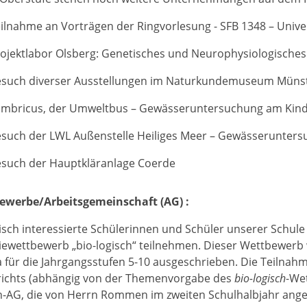
ilnahme an Vorträgen der Ringvorlesung - SFB 1348 – Unive
ojektlabor Olsberg: Genetisches und Neurophysiologisches
esuch diverser Ausstellungen im Naturkundemuseum Müns
umbricus, der Umweltbus – Gewässeruntersuchung am Kin
such der LWL Außenstelle Heiliges Meer – Gewässerunter
such der Hauptkläranlage Coerde
ewerbe/Arbeitsgemeinschaft (AG) :
isch interessierte Schülerinnen und Schüler unserer Schu
iewettbewerb „bio-logisch“ teilnehmen. Dieser Wettbewerb 
für die Jahrgangsstufen 5-10 ausgeschrieben. Die Teilnah
richts (abhängig von der Themenvorgabe des
bio-logisch
-We
h-AG, die von Herrn Rommen im zweiten Schulhalbjahr ange