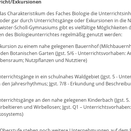
richt/Exkursionen
 das Charakteristikum des Faches Biologie die Unterrichtsin
oder gar durch Unterrichtsgänge oder Exkursionen in die N
ister-Scholl-Gymnasiums gibt es vielfältige Möglichkeiten 
 des Biologieunterrichtes regelmäßig genutzt werden:
kursion zu einem nahe gelegenen Bauernhof (Milchbauernho
 den Botanischen Garten (Jgst. 5/6 - Unterrichtsvorhaben: 
bensraum; Nutzpflanzen und Nutztiere)
terrichtsgänge in ein schulnahes Waldgebiet (Jgst. 5 - Unt
 den Jahresrhythmus; Jgst. 7/8 - Erkundung und Beschreib
terrichtsgänge an den nahe gelegenen Kinderbach (Jgst. 5
rbeltieren und Wirbellosen; Jgst. Q1 – Unterrichtsvorhabe
kosystems)
r Oberstufe stehen noch weitere Unternehmungen auf dem