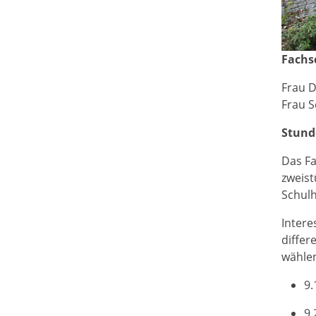
Fachs
Frau D
Frau 
Stund
Das Fa
zweist
Schulh
Intere
differ
wählen
9.
9.