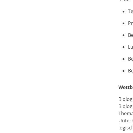
Te
Pr
B
L
Be
Be
Wettb
Biolog
Biolog
Thema 
Unter
logisc