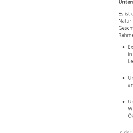
Unter
Es ist
Natur 
Geschw
Rahmen
Ex
in
Le
Un
an
Un
Wi
Ö
In de