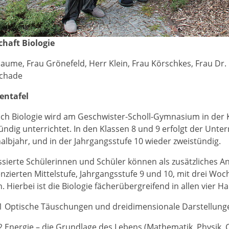
chaft Biologie
aume, Frau Grönefeld, Herr Klein, Frau Körschkes, Frau Dr
Schade
entafel
ch Biologie wird am Geschwister-Scholl-Gymnasium in der K
ündig unterrichtet. In den Klassen 8 und 9 erfolgt der Unter
albjahr, und in der Jahrgangsstufe 10 wieder zweistündig.
ssierte Schülerinnen und Schüler können als zusätzliches A
enzierten Mittelstufe, Jahrgangsstufe 9 und 10, mit drei 
. Hierbei ist die Biologie fächerübergreifend in allen vier H
1 Optische Täuschungen und dreidimensionale Darstellungen
2 Energie – die Grundlage des Lebens (Mathematik, Physik, 